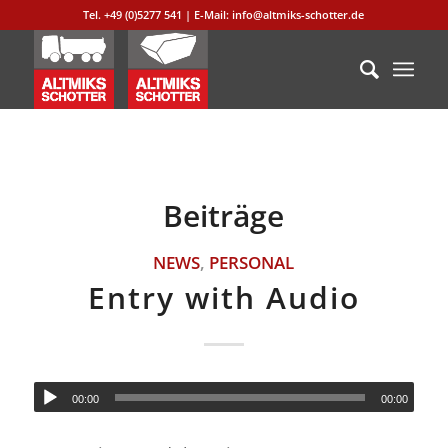
Tel. +49 (0)5277 541 | E-Mail: info@altmiks-schotter.de
Beiträge
NEWS
,
PERSONAL
Entry with Audio
00:00
00:00