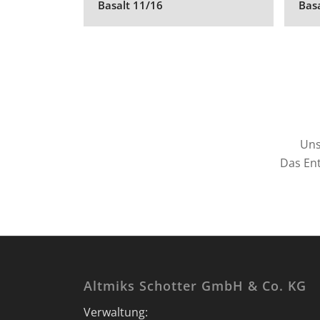
Basalt 11/16
Bas
Uns
Das Ent
Altmiks Schotter GmbH & Co. KG
Verwaltung: