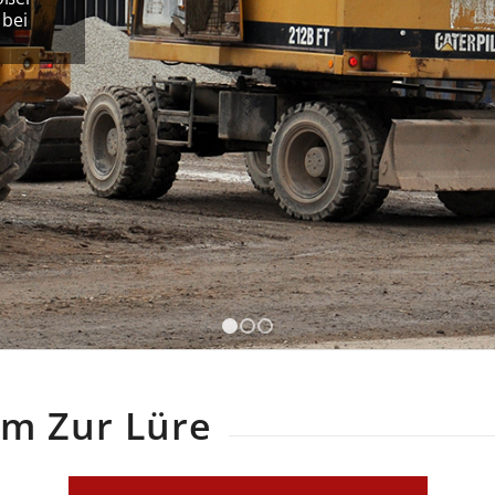
 bei
1
2
3
m Zur Lüre