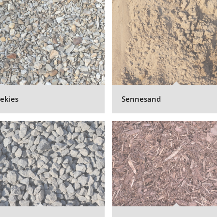
pekies
Sennesand