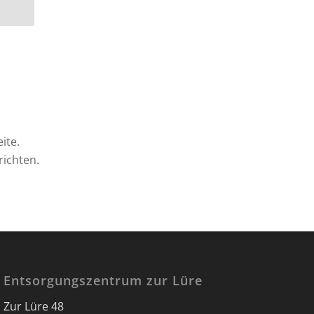
ite.
richten.
Entsorgungszentrum zur Lüre
Zur Lüre 48