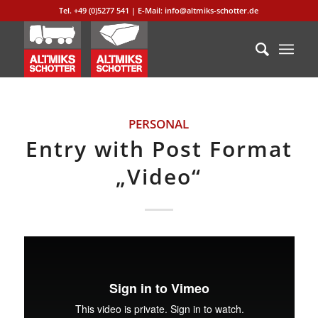
Tel. +49 (0)5277 541 | E-Mail: info@altmiks-schotter.de
PERSONAL
Entry with Post Format
„Video“