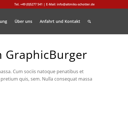
Tel. +49 (0)5277 541 | E-Mail: info@altmiks-schotter.de
gung
Über uns
Anfahrt und Kontakt
n GraphicBurger
massa. Cum sociis natoque penatibus et
, pretium quis, sem. Nulla consequat massa